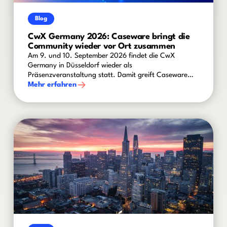
Blog
CwX Germany 2026: Caseware bringt die
Community wieder vor Ort zusammen
Am 9. und 10. September 2026 findet die CwX
Germany in Düsseldorf wieder als
Präsenzveranstaltung statt. Damit greift Caseware
den vielfach geäußerten Wunsch nach mehr
Mehr erfahren
persönlichem Austausch auf und schafft einen
Rahmen für aktuelle Branchenthemen, innovative
Technologien und praxisnahe Einblicke.