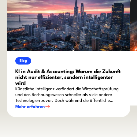
Blog
KI in Audit & Accounting: Warum die Zukunft
nicht nur effizienter, sondern intelligenter
wird
Künstliche Intelligenz verändert die Wirtschaftsprüfung
und das Rechnungswesen schneller als viele andere
Technologien zuvor. Doch während die öffentliche
Diskussion häufig von Automatisierung und
Mehr erfahren
Produktivitätsgewinnen geprägt ist, zeigt sich in der
Praxis ein differenzierteres Bild: Die eigentliche
Herausforderung liegt nicht darin, KI einzusetzen,
sondern sie sicher, nachvollziehbar und wertschöpfend
in bestehende Prüfungs- und Finanzprozesse zu