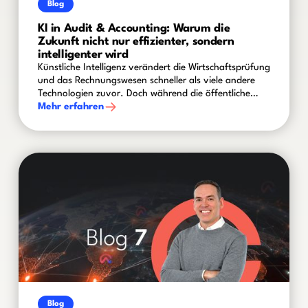
Blog
KI in Audit & Accounting: Warum die
Zukunft nicht nur effizienter, sondern
intelligenter wird
Künstliche Intelligenz verändert die Wirtschaftsprüfung
und das Rechnungswesen schneller als viele andere
Technologien zuvor. Doch während die öffentliche
Diskussion häufig von Automatisierung und
Mehr erfahren
Produktivitätsgewinnen geprägt ist, zeigt sich in der
Praxis ein differenzierteres Bild: Die eigentliche
Herausforderung liegt nicht darin, KI einzusetzen,
sondern sie sicher, nachvollziehbar und wertschöpfend
in bestehende Prüfungs- und Finanzprozesse zu
integrieren.
Blog