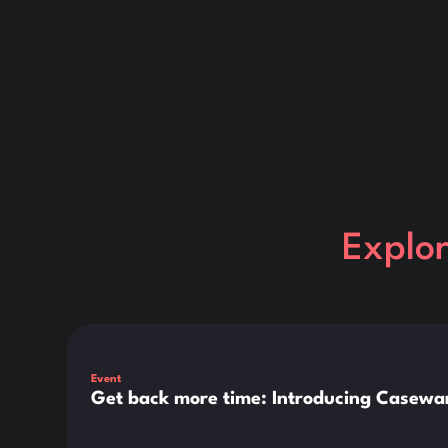
Explo
Dies ist ein Text innerhalb eines div-Blocks.
Event
Get back more time: Introducing Casewar