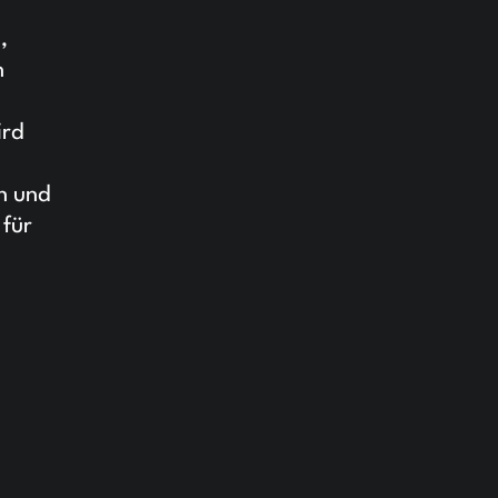
,
n
ird
n und
 für