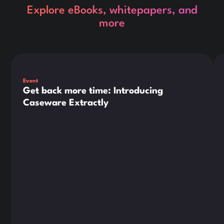
Explore eBooks, whitepapers, and
more
Dies ist ein Text innerhalb eines div-Blocks.
Die
Event
Get back more time: Introducing
Caseware Extractly