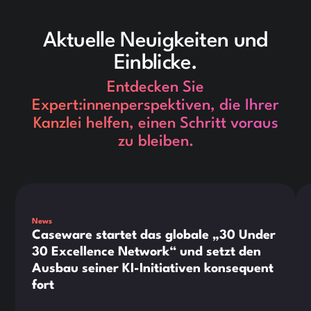
Aktuelle Neuigkeiten und
Einblicke.
Entdecken Sie
Expert:innenperspektiven, die Ihrer
Kanzlei helfen, einen Schritt voraus
zu bleiben.
This is some text inside of a div block.
Thi
News
Caseware startet das globale „30 Under
30 Excellence Network“ und setzt den
Ausbau seiner KI-Initiativen konsequent
fort