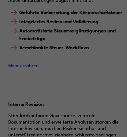
Steueranforderungen abgestimmt sind.
Geführte Vorbereitung der Körperschaftsteuer
Integriertes Review und Validierung
Automatisierte Steuervergünstigungen und
Freibeträge
Verschlankte Steuer-Workflows
Mehr erfahren
Interne Revision
Standardkonforme Governance, zentrale
Dokumentation und erweiterte Analysen stärken die
Interne Revision, machen Risiken sichtbar und
unterstützen nachvollziehbare Schlussfolgerungen.