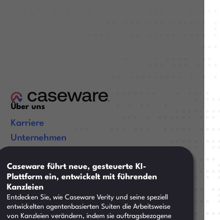
Über uns
Karriere
Unternehmen
Zertifizierungen
Caseware führt neue, gesteuerte KI-
Nützliche Links
Plattform ein, entwickelt mit führenden
Kanzleien
Ressourcen
Entdecken Sie, wie Caseware Verity und seine speziell
Trainings
entwickelten agentenbasierten Suiten die Arbeitsweise
von Kanzleien verändern, indem sie auftragsbezogene
Support