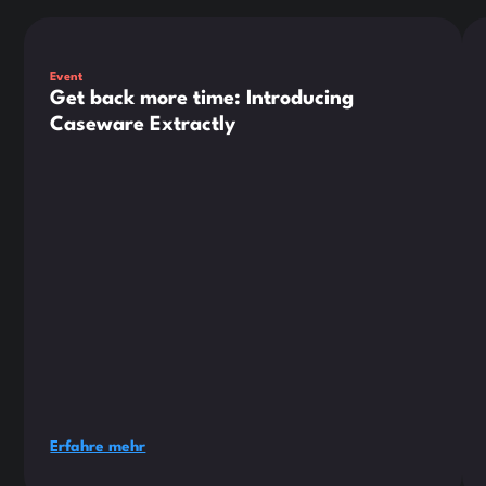
Dies ist ein Text innerhalb eines div-Blocks.
Die
Event
Get back more time: Introducing
Caseware Extractly
Erfahre mehr