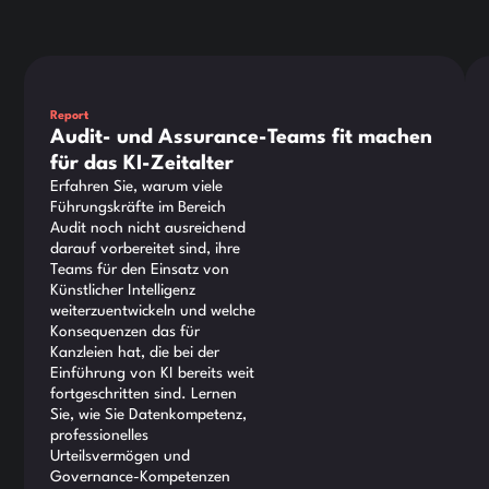
Dies ist ein Text innerhalb eines div-Blocks.
Die
Report
Audit- und Assurance-Teams fit machen
für das KI-Zeitalter
Erfahren Sie, warum viele
Führungskräfte im Bereich
Audit noch nicht ausreichend
darauf vorbereitet sind, ihre
Teams für den Einsatz von
Künstlicher Intelligenz
weiterzuentwickeln und welche
Konsequenzen das für
Kanzleien hat, die bei der
Einführung von KI bereits weit
fortgeschritten sind. Lernen
Sie, wie Sie Datenkompetenz,
professionelles
Urteilsvermögen und
Governance-Kompetenzen