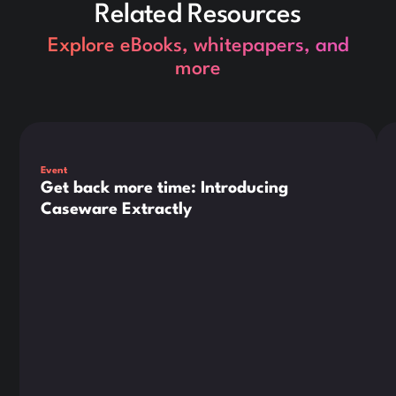
Related Resources
Explore eBooks, whitepapers, and
more
Dies ist ein Text innerhalb eines div-Blocks.
Die
Event
Get back more time: Introducing
Caseware Extractly