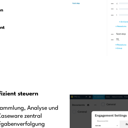
en
nt
izient steuern
nsammlung, Analyse und
Caseware zentral
ufgabenverfolgung