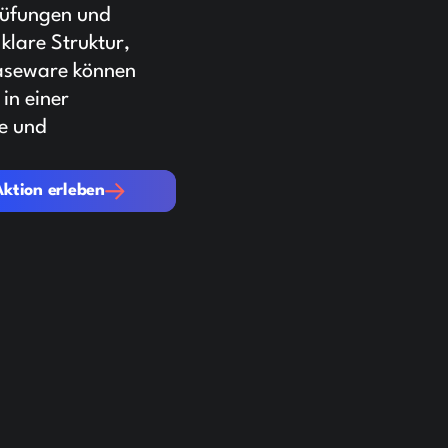
rüfungen und
klare Struktur,
Caseware können
in einer
e und
erleben
Aktion erleben