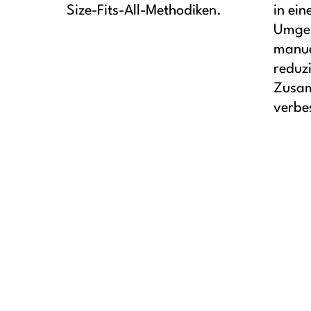
Size-Fits-All-Methodiken.
in ein
Umgeb
manue
reduz
Zusam
verbe