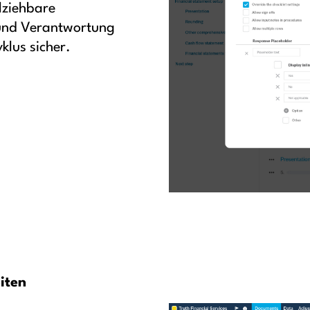
lziehbare
 und Verantwortung
lus sicher.
eiten