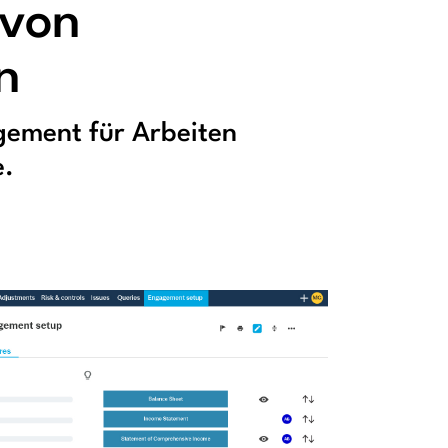
 von
n
gement für Arbeiten
e.