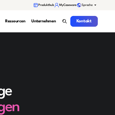
Sprache
Produkthub
MyCaseware
Kontakt
Kontakt
Ressourcen
Unternehmen
Suche
äge
ngen