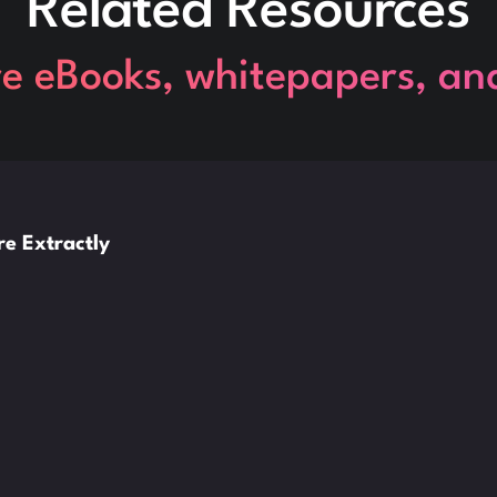
Related Resources
re eBooks, whitepapers, an
e Extractly