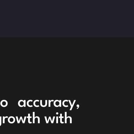
to accuracy,
 growth with