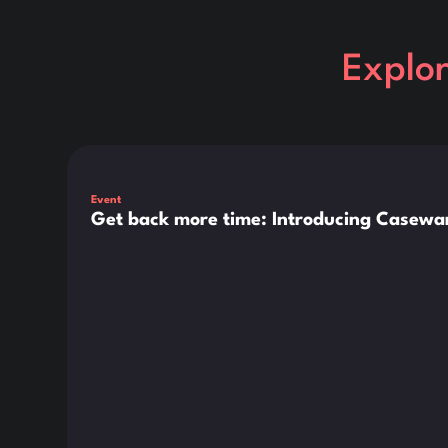
Explo
Dies ist ein Text innerhalb eines div-Blocks.
Event
Get back more time: Introducing Casewar