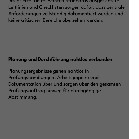
Integrierte, an relevanten Standards ausgerichtete
Leitlinien und Checklisten sorgen dafür, dass zentrale
Anforderungen vollständig dokumentiert werden und
keine kritischen Bereiche übersehen werden.
Planung und Durchführung nahtlos verbunden
Planungsergebnisse gehen nahtlos in
Prüfungshandlungen, Arbeitspapiere und
Dokumentation über und sorgen über den gesamten
Prüfungsauftrag hinweg für durchgängige
Abstimmung.