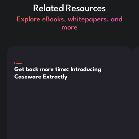
Related Resources
Explore eBooks, whitepapers, and
more
Dies ist ein Text innerhalb eines div-Blocks.
Die
Event
Get back more time: Introducing
Caseware Extractly