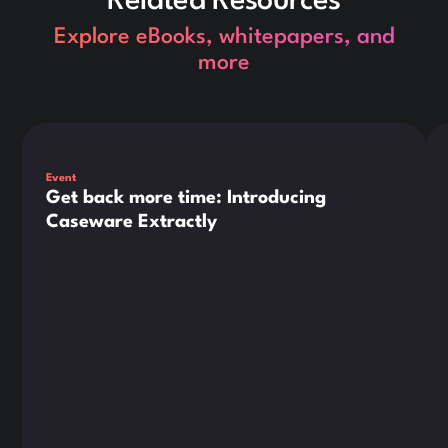
Related Resources
Explore eBooks, whitepapers, and
more
Dies ist ein Text innerhalb eines div-Blocks.
Die
Event
Get back more time: Introducing
Caseware Extractly