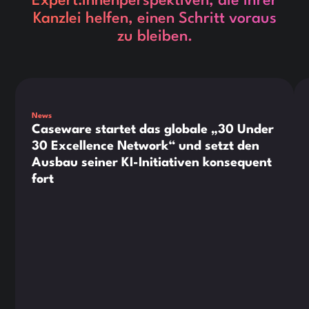
Expert:innenperspektiven, die Ihrer
Kanzlei helfen, einen Schritt voraus
zu bleiben.
This is some text inside of a div block.
Thi
News
Caseware startet das globale „30 Under
30 Excellence Network“ und setzt den
Ausbau seiner KI-Initiativen konsequent
fort