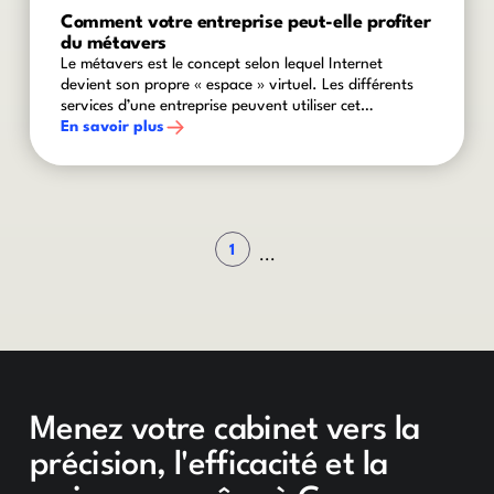
Comment votre entreprise peut-elle profiter
du métavers
Le métavers est le concept selon lequel Internet
devient son propre « espace » virtuel. Les différents
services d’une entreprise peuvent utiliser cet
« espace » pour favoriser le travail, la communication
En savoir plus
et d’autres processus opérationnels qui peuvent
améliorer l’efficacité.
1
...
Menez votre cabinet vers la
précision, l'efficacité et la