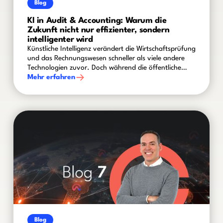
Blog
KI in Audit & Accounting: Warum die
Zukunft nicht nur effizienter, sondern
intelligenter wird
Künstliche Intelligenz verändert die Wirtschaftsprüfung
und das Rechnungswesen schneller als viele andere
Technologien zuvor. Doch während die öffentliche
Diskussion häufig von Automatisierung und
Mehr erfahren
Produktivitätsgewinnen geprägt ist, zeigt sich in der
Praxis ein differenzierteres Bild: Die eigentliche
Herausforderung liegt nicht darin, KI einzusetzen,
sondern sie sicher, nachvollziehbar und wertschöpfend
in bestehende Prüfungs- und Finanzprozesse zu
integrieren.
Blog