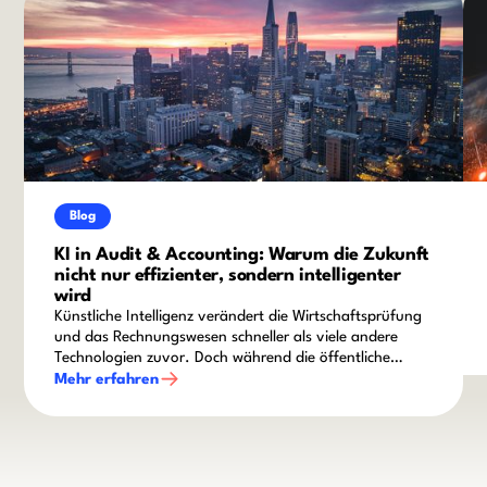
Blog
KI in Audit & Accounting: Warum die Zukunft
nicht nur effizienter, sondern intelligenter
wird
Künstliche Intelligenz verändert die Wirtschaftsprüfung
und das Rechnungswesen schneller als viele andere
Technologien zuvor. Doch während die öffentliche
Diskussion häufig von Automatisierung und
Mehr erfahren
Produktivitätsgewinnen geprägt ist, zeigt sich in der
Praxis ein differenzierteres Bild: Die eigentliche
Herausforderung liegt nicht darin, KI einzusetzen,
sondern sie sicher, nachvollziehbar und wertschöpfend
in bestehende Prüfungs- und Finanzprozesse zu