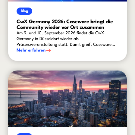
Blog
CwX Germany 2026: Caseware bringt die
Community wieder vor Ort zusammen
Am 9. und 10. September 2026 findet die CwX
Germany in Düsseldorf wieder als
Präsenzveranstaltung statt. Damit greift Caseware
den vielfach geäußerten Wunsch nach mehr
Mehr erfahren
persönlichem Austausch auf und schafft einen
Rahmen für aktuelle Branchenthemen, innovative
Technologien und praxisnahe Einblicke.