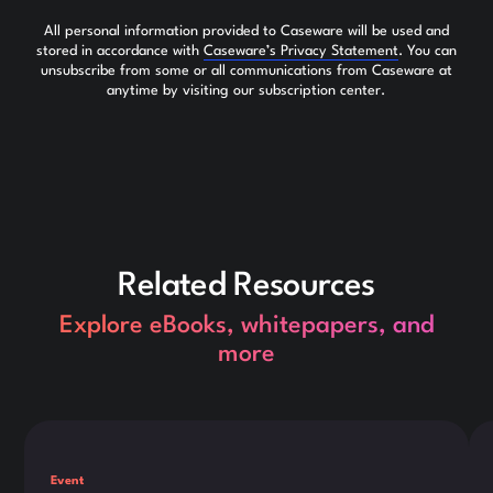
All personal information provided to Caseware will be used and
stored in accordance with
Caseware’s Privacy Statement
. You can
unsubscribe from some or all communications from Caseware at
anytime by visiting our subscription center.
Related Resources
Explore eBooks, whitepapers, and
more
Dies ist ein Text innerhalb eines div-Blocks.
Die
Event