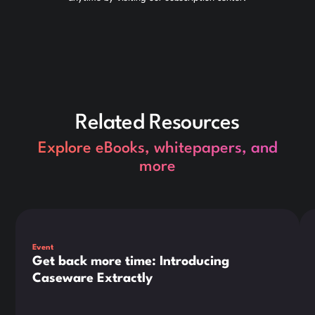
Related Resources
Explore eBooks, whitepapers, and
more
Dies ist ein Text innerhalb eines div-Blocks.
Die
Event
Get back more time: Introducing
Caseware Extractly