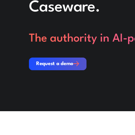
Caseware.
The authority in AI-
Request a demo
Request a demo