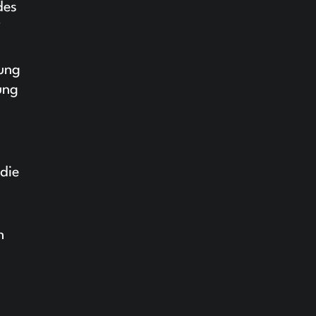
des
?
fung
ung
 die
h