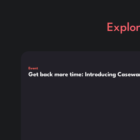
Explo
Dies ist ein Text innerhalb eines div-Blocks.
Event
Get back more time: Introducing Casewar