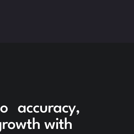
to accuracy,
 growth with