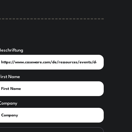
Beschriftung
First Name
Company