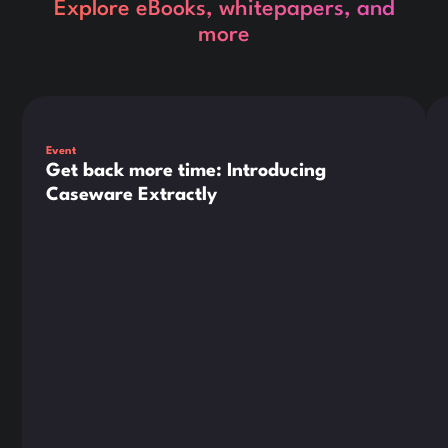
Explore eBooks, whitepapers, and
more
Dies ist ein Text innerhalb eines div-Blocks.
Die
Event
Get back more time: Introducing
Caseware Extractly