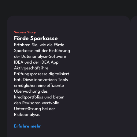
Dies ist ein Text innerhalb eines div-Blocks.
Die
Success Story
Förde Sparkasse
Erfahren Sie, wie die Förde
Sparkasse mit der Einführung
der Datenanalyse-Software
IDEA und der IDEA App
Aktivgeschäft ihre
Prüfungsprozesse digitalisiert
hat. Diese innovativen Tools
ermöglichen eine effiziente
Überwachung des
Kreditportfolios und bieten
den Revisoren wertvolle
Unterstützung bei der
Risikoanalyse.
Erfahre mehr