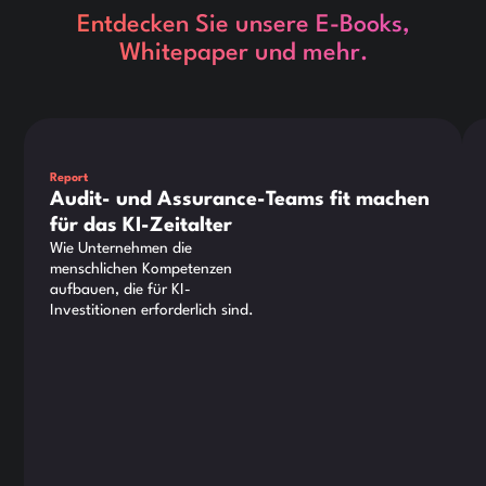
Entdecken Sie unsere E-Books,
Whitepaper und mehr.
Dies ist ein Text innerhalb eines div-Blocks.
Die
Report
Audit- und Assurance-Teams fit machen
für das KI-Zeitalter
Wie Unternehmen die
menschlichen Kompetenzen
aufbauen, die für KI-
Investitionen erforderlich sind.