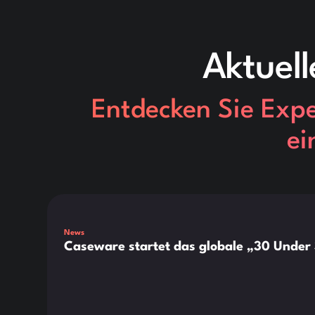
Aktuell
Entdecken Sie Exper
ei
This is some text inside of a div block.
News
Caseware startet das globale „30 Under 