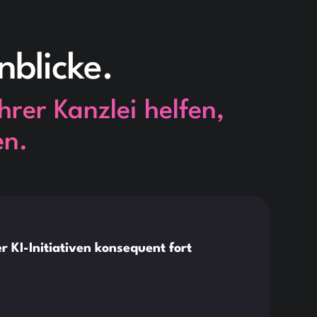
nblicke.
hrer Kanzlei helfen,
en.
This is so
News
 KI-Initiativen konsequent fort
Case
Ger