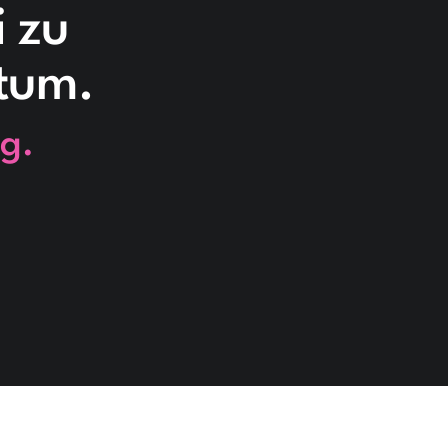
i zu
stum.
g.