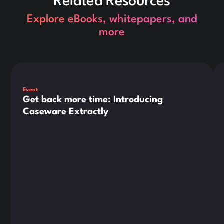
Related Resources
Explore eBooks, whitepapers, and
more
Dies ist ein Text innerhalb eines div-Blocks.
Die
Event
Get back more time: Introducing
Caseware Extractly