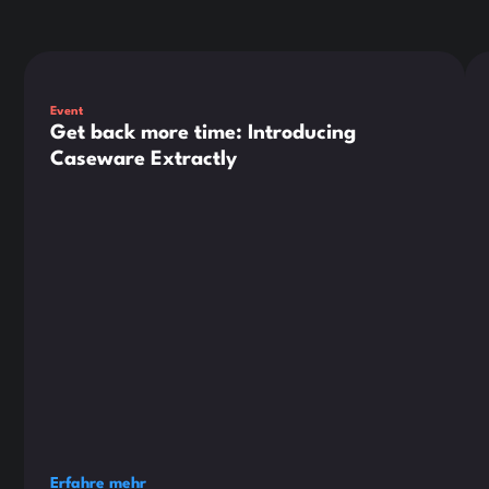
Dies ist ein Text innerhalb eines div-Blocks.
Die
Event
Get back more time: Introducing
Caseware Extractly
Erfahre mehr