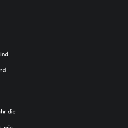
sind
und
s
hr die