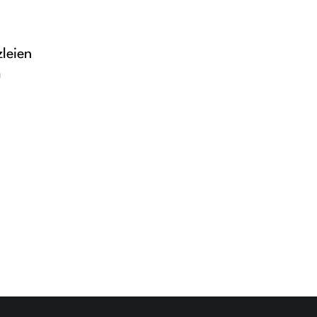
s
leien
m