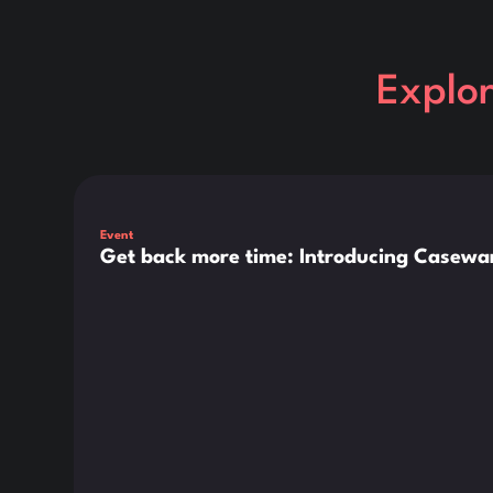
Explo
Dies ist ein Text innerhalb eines div-Blocks.
Event
Get back more time: Introducing Casewar