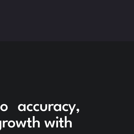
to accuracy,
 growth with