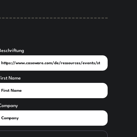
Beschriftung
First Name
Company