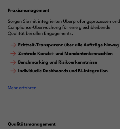
Praxismanagement
Sorgen Sie mit integrierten Überprüfungsprozessen und
Compliance-Überwachung für eine gleichbleibende
Qualität bei allen Engagements.
Echtzeit-Transparenz über alle Aufträge hinweg
Zentrale Kanzlei- und Mandantenkennzahlen
Benchmarking und Risikoerkenntnisse
Individuelle Dashboards und BI-Integration
Mehr erfahren
Qualitätsmanagement