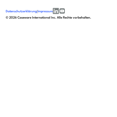
Datenschutzerklärung
|
Impressum
linkedin
youtube
©
2026
Caseware International Inc. Alle Rechte vorbehalten.