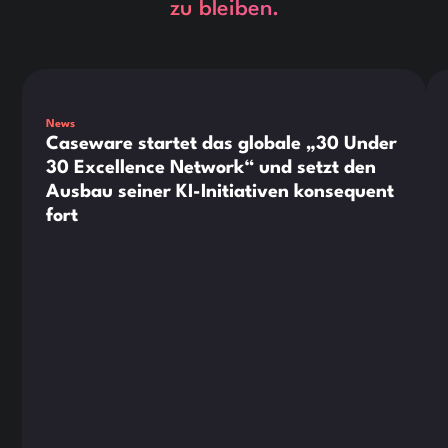
zu bleiben.
This is some text inside of a div block.
Thi
News
Caseware startet das globale „30 Under
30 Excellence Network“ und setzt den
Ausbau seiner KI-Initiativen konsequent
fort