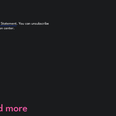
y Statement
. You can unsubscribe
on center.
d more