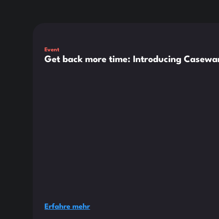
Dies ist ein Text innerhalb eines div-Blocks.
Event
Get back more time: Introducing Casewar
Erfahre mehr