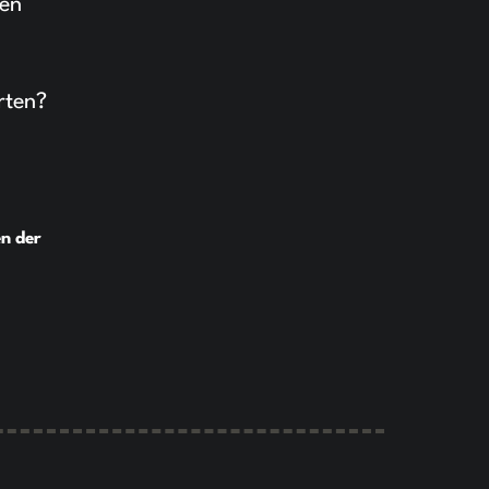
den
rten?
en der