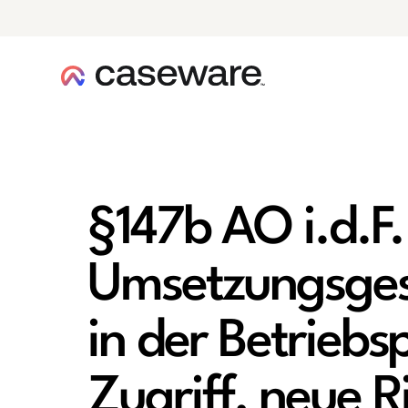
Caseware-Logo
§147b AO i.d.F
Umsetzungsges
in der Betriebs
Zugriff, neue R