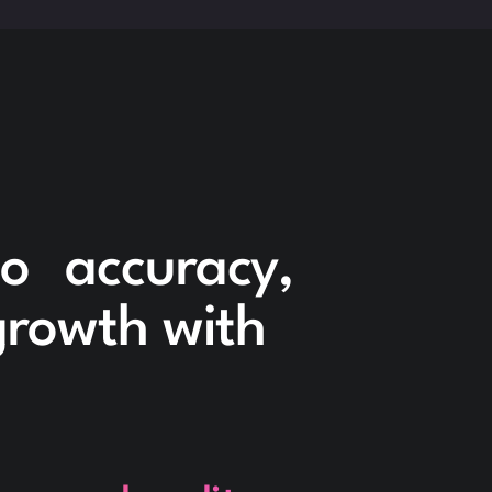
to accuracy,
 growth with