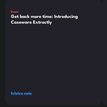
Dies ist ein Text innerhalb eines div-Blocks.
Die
Event
Get back more time: Introducing
Caseware Extractly
Erfahre mehr