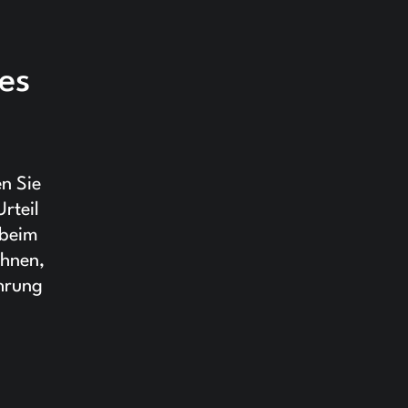
es
n Sie
rteil
 beim
Ihnen,
ührung