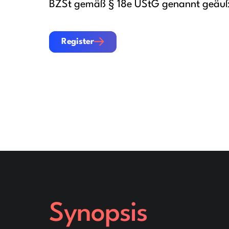
BZSt gemäß § 18e UStG genannt geäuße
Register
Register
Synopsis