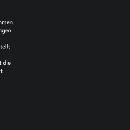
ehmen
ungen
ellt
t die
t