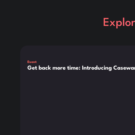
Explo
Dies ist ein Text innerhalb eines div-Blocks.
Event
Get back more time: Introducing Casewar