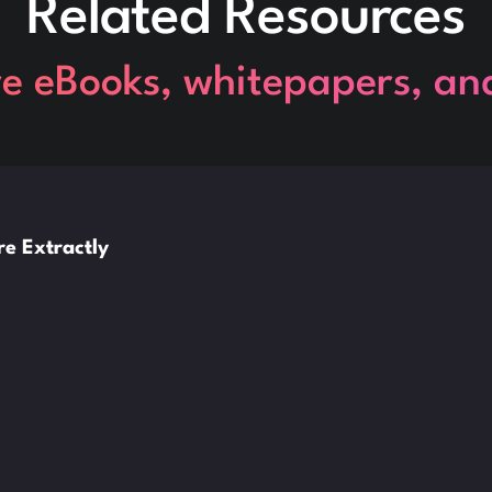
Related Resources
re eBooks, whitepapers, an
e Extractly