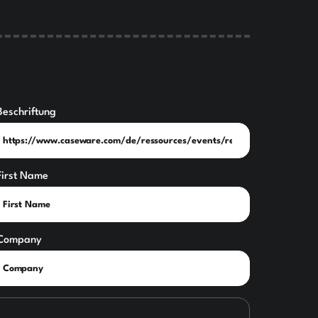
Beschriftung
First Name
Company