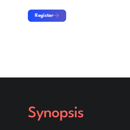
Register
Register
Synopsis