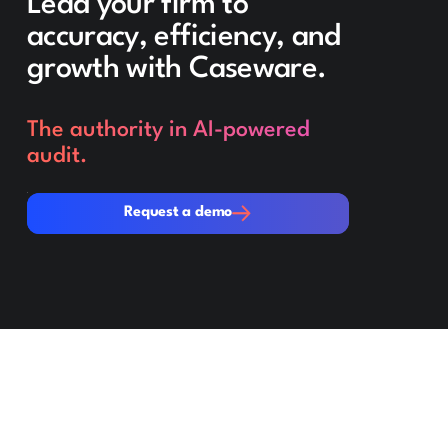
Lead your firm to
accuracy, efficiency, and
growth with Caseware.
The authority in AI-powered
audit.
Request a demo
Request a demo