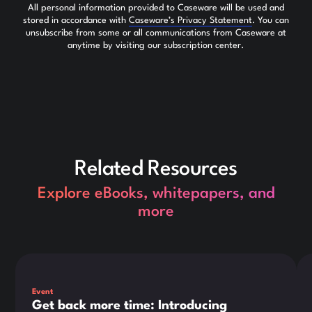
All personal information provided to Caseware will be used and
stored in accordance with
Caseware’s Privacy Statement
. You can
unsubscribe from some or all communications from Caseware at
anytime by visiting our subscription center.
Related Resources
Explore eBooks, whitepapers, and
more
Dies ist ein Text innerhalb eines div-Blocks.
Die
Event
Get back more time: Introducing