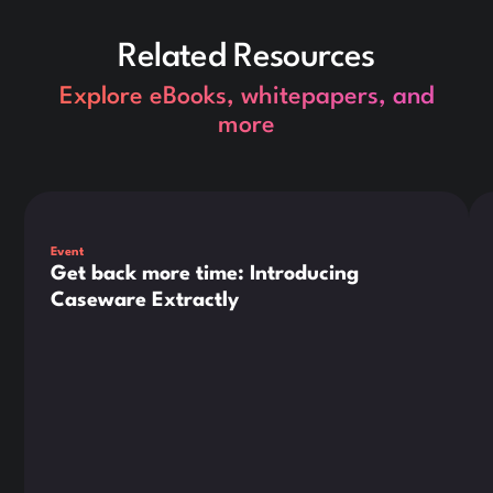
Related Resources
Explore eBooks, whitepapers, and
more
Dies ist ein Text innerhalb eines div-Blocks.
Die
Event
Get back more time: Introducing
Caseware Extractly