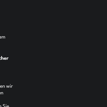
 am
cher
en wir
en
n Sie