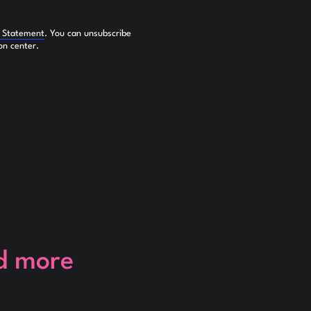
y Statement
. You can unsubscribe
on center.
d more