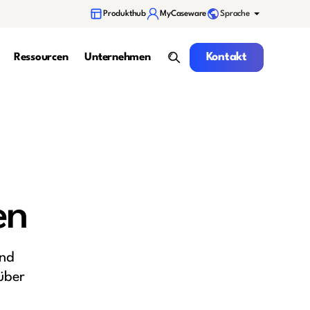
Sprache
Produkthub
MyCaseware
Kontakt
Kontakt
Ressourcen
Unternehmen
Suche
en
und
über