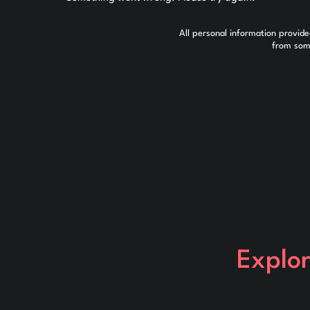
All personal information provid
from some
Explo