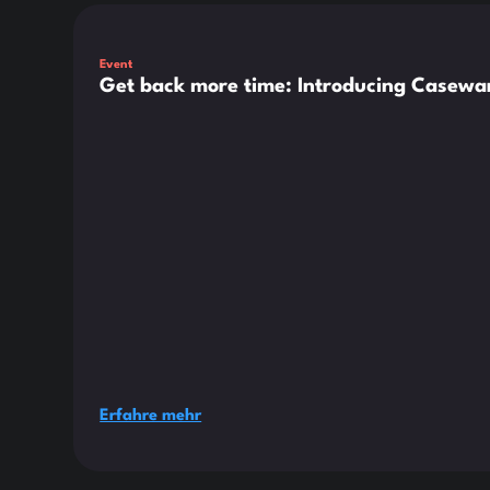
Dies ist ein Text innerhalb eines div-Blocks.
Event
Get back more time: Introducing Casewar
Erfahre mehr