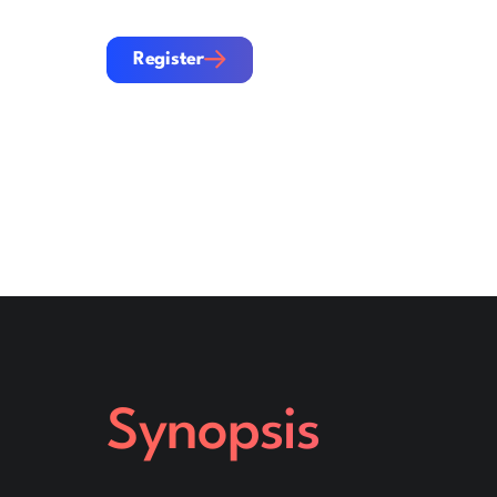
Register
Register
Synopsis