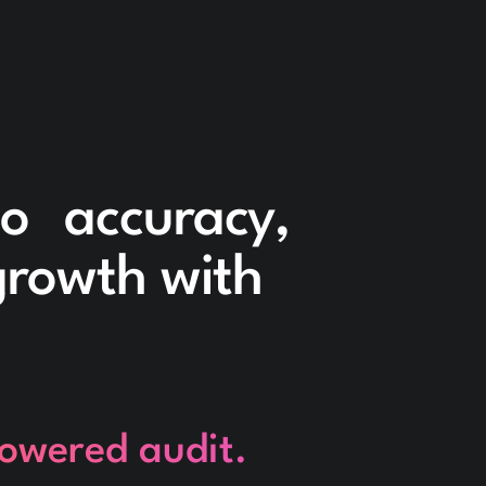
to accuracy,
 growth with
powered audit.