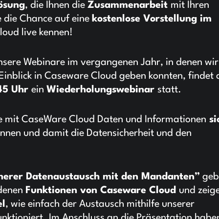
ösung
, die Ihnen die
Zusammenarbeit
mit Ihren
e die Chance auf eine
kostenlose Vorstellung im
loud live kennen!
nsere Webinare im vergangenen Jahr, in denen wir
n Einblick in Caseware Cloud geben konnten, findet
.45 Uhr
ein
Wiederholungswebinar
statt.
Sie mit CaseWare Cloud Daten und Informationen
si
nnen und damit die Datensicherheit und den
cherer Datenaustausch mit den Mandanten”
geb
edenen
Funktionen von Caseware Cloud
und zeig
el
, wie einfach der Austausch mithilfe unserer
nktioniert. Im Anschluss an die Präsentation habe