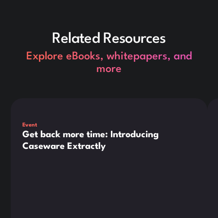
Related Resources
Explore eBooks, whitepapers, and
more
Dies ist ein Text innerhalb eines div-Blocks.
Die
Event
Get back more time: Introducing
Caseware Extractly