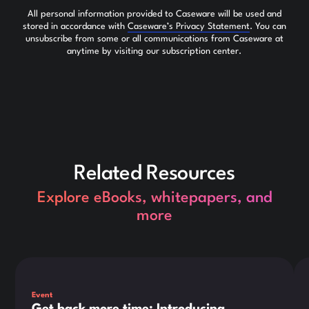
All personal information provided to Caseware will be used and
stored in accordance with
Caseware’s Privacy Statement
. You can
unsubscribe from some or all communications from Caseware at
anytime by visiting our subscription center.
Related Resources
Explore eBooks, whitepapers, and
more
Dies ist ein Text innerhalb eines div-Blocks.
Die
Event