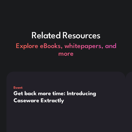
Related Resources
Explore eBooks, whitepapers, and
more
Dies ist ein Text innerhalb eines div-Blocks.
Die
Event
Get back more time: Introducing
Caseware Extractly