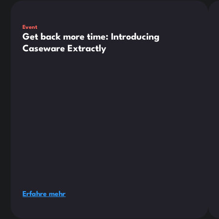
Dies ist ein Text innerhalb eines div-Blocks.
Die
Event
Get back more time: Introducing
Caseware Extractly
Erfahre mehr