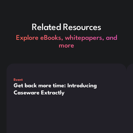
Related Resources
Explore eBooks, whitepapers, and
more
Dies ist ein Text innerhalb eines div-Blocks.
Die
Event
Get back more time: Introducing
Caseware Extractly