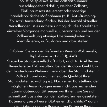
So ist beispielsweise die Zolltarifnummer
ausschlaggebend dafür, welcher Zollsatz,
Einfuhrumsatzsteuersatz oder sonstige
handelspolitische Maßnahmen (z. B. Anti-Dumping-
Zollsatz) Anwendung finden. Bei der Anzahl aktueller
Verzollungen ist es nahezu unmöglich, die Korrektheit
einzelner Vorgänge manuell zu überwachen und vor der
Zollverwaltung etwaige Unstimmigkeiten zu
identifizieren, aufzuklären und abzustellen.
Erfahren Sie von den Referenten Verena Walczewski,
Dipl.-Finanzwirtin (FH), AWB
Steuerberatungsgesellschaft mbH, und Dr. Axel Becker,
Bereichsleiter IT-Consulting bei der Audicon GmbH, in
dem kostenlosen Webinar mehr über die Stammdaten im
Zollrecht und warum eine gute Qualität Ihrer
Stammdaten so wichtig ist. Nach einer Darstellung der
möglichen Auswirkungen einer nicht ausreichenden
Stammdatenqualität zeigen wir Ihnen, wie Sie sich
schnell auf Basis der von den Zollprüfern eingesetzten
Datenanalysesoftware IDEA einen „Durchblick“ durch
den Datenpool an zollrelevanten Daten in Ihren