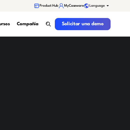
Language
Product Hub
MyCaseware
Solicitar una demo
Solicitar una demo
ursos
Compañía
search