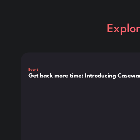
Explo
Dies ist ein Text innerhalb eines div-Blocks.
Event
Get back more time: Introducing Casewar