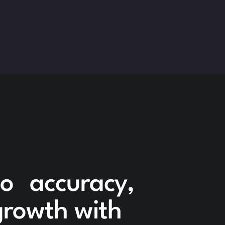
to accuracy,
 growth with