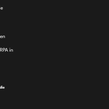
le
nen
RPA in
die