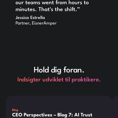
our teams went from hours to
minutes. That's the shift.”
Jessica Estrella
Partner, EisnerAmper
Hold dig foran.
Indsigter udviklet til praktikere.
This is some text inside of a div block.
Thi
Blog
CEO Perspectives – Blog 7: AI Trust