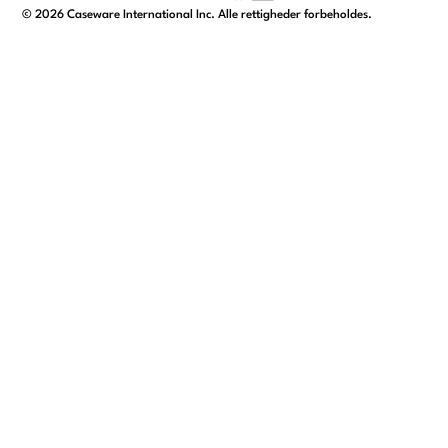
facebook
linkedin
x/twitter
youtube
©
2026
Caseware International Inc. Alle rettigheder forbeholdes.