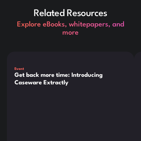
Related Resources
Explore eBooks, whitepapers, and
more
Dies ist ein Text innerhalb eines div-Blocks.
Die
Event
Get back more time: Introducing
Caseware Extractly