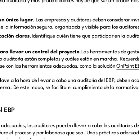
a auditoría y más probabilidades hay de que surjan problemas
n único lugar
. Las empresas y auditores deben considerar inv
e la información segura, organizada y visible para los auditore
cación claras
.
Identifique quién tiene que participar en la aud
para llevar un control del proyecto
.
Las herramientas de gest
na auditoría están completos y cuáles están en marcha. Recuer
se con las herramientas adecuadas, como la solución
OnPoint E
lave a la hora de llevar a cabo una auditoría del EBP, deben aco
rna. De este modo, se facilita el cumplimiento de la normativa
el EBP
adecuados, los auditores pueden llevar a cabo las auditorías d
re el proceso y por laborioso que sea. Unas
prácticas adecuad