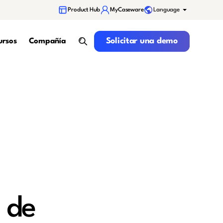
Language
Product Hub
MyCaseware
Solicitar una demo
Solicitar una demo
ursos
Compañía
search
 de