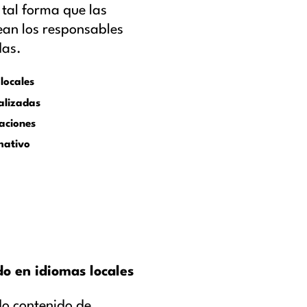
 tal forma que las
sean los responsables
das.
locales
nalizadas
aciones
mativo
o en idiomas locales
do contenido de