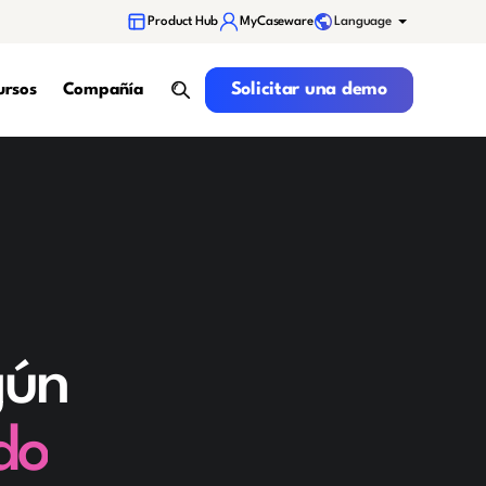
Language
Product Hub
MyCaseware
Solicitar una demo
Solicitar una demo
ursos
Compañía
search
gún
do