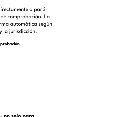
irectamente a partir
e de comprobación. La
forma automática según
 la jurisdicción.
mprobación
, no solo para