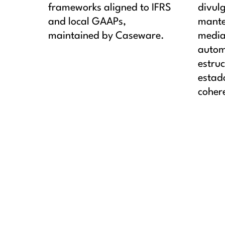
frameworks aligned to IFRS
divulg
and local GAAPs,
mante
maintained by Caseware.
media
autom
estru
estad
coher