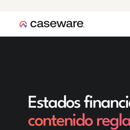
caseware logo
Estados financ
contenido regl