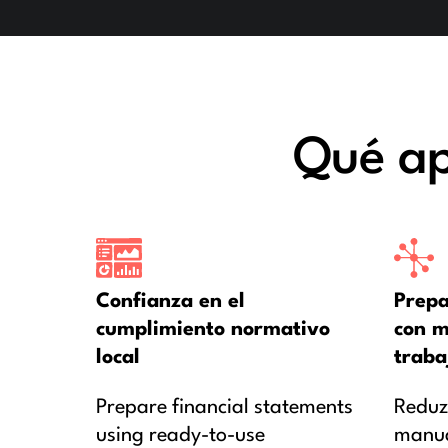
Qué ap
Confianza en el
Prepa
cumplimiento normativo
con m
local
traba
Prepare financial statements
Reduz
using ready-to-use
manual