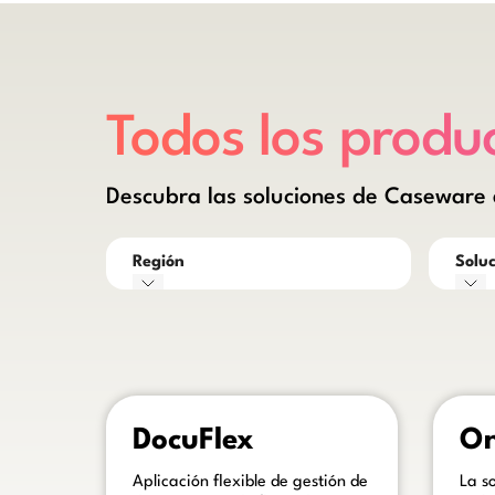
Todos los produ
Descubra las soluciones de Caseware e
Región
Solu
This is some text inside of a div block.
This is s
DocuFlex
On
Aplicación flexible de gestión de
La s