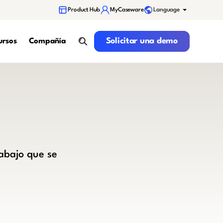
Language
Product Hub
MyCaseware
Solicitar una demo
Solicitar una demo
ursos
Compañía
search
abajo que se