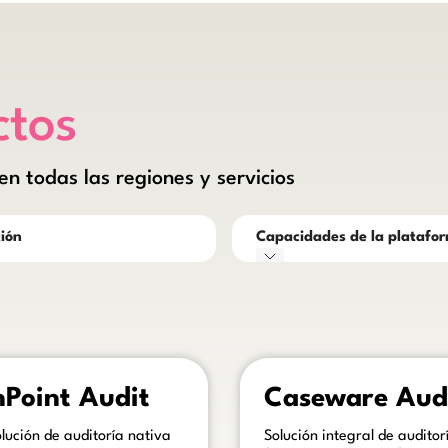
ctos
n todas las regiones y servicios
ción
Capacidades de la platafo
ome text inside of a div block.
This is some text inside of a div
Point Audit
Caseware Aud
olución de auditoría nativa
Solución integral de auditor