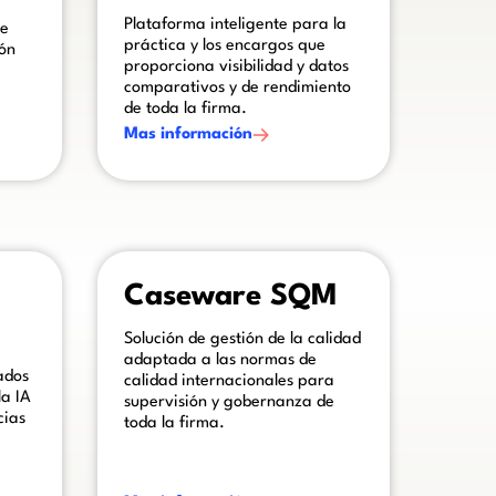
Plataforma inteligente para la
de
práctica y los encargos que
ión
proporciona visibilidad y datos
comparativos y de rendimiento
de toda la firma.
Mas información
 block.
This is some text inside of a div block.
Caseware SQM
Solución de gestión de la calidad
adaptada a las normas de
ados
calidad internacionales para
la IA
supervisión y gobernanza de
cias
toda la firma.