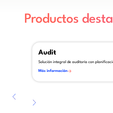
Productos dest
This is some text inside of a div block.
Audit
Solución integral de auditoría con planificac
Más información