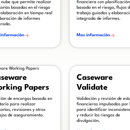
a nube que permite realizar
financiera con planificación
torías basadas en el riesgo
basada en el riesgo, flujos 
colaboración en tiempo real
trabajo guiados y elaborac
aboración de informes
integrada de informes.
grada.
información
Mas información
ome text inside of a div block.
This is some text inside of a div
seware
Caseware
rking Papers
Validate
ción de encargos basada en
Validación y revisión de est
itorio para realizar
financieros impulsadas por 
orías, revisiones y otros
para identificar inconsisten
ajos de aseguramiento.
y reducir los riesgos de
divulgación.