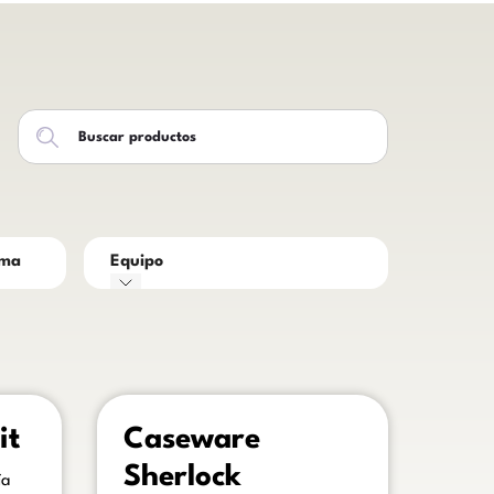
rma
Equipo
 block.
This is some text inside of a div block.
it
Caseware
Sherlock
ía