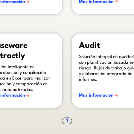
información
Mas información
ome text inside of a div block.
This is some text inside of a div
seware
Audit
tractly
Solución integral de auditor
con planificación basada en
ción inteligente de
riesgo, flujos de trabajo gu
robación y conciliación
y elaboración integrada de
da en Excel para realizar
informes.
acción y comparación de
s automatizadas.
información
Mas información
1