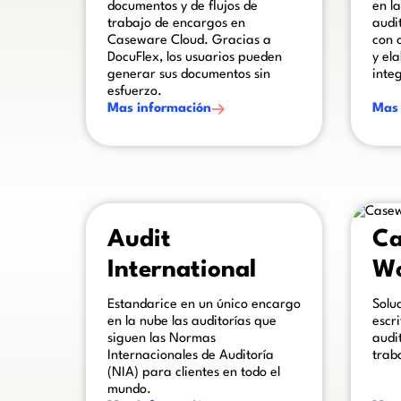
documentos y de flujos de
en l
trabajo de encargos en
audi
Caseware Cloud. Gracias a
con 
DocuFlex, los usuarios pueden
y el
generar sus documentos sin
inte
esfuerzo.
Mas información
Mas 
This is some text inside of a div block.
This is s
Audit
Ca
International
Wo
Estandarice en un único encargo
Solu
en la nube las auditorías que
escr
siguen las Normas
audit
Internacionales de Auditoría
trab
(NIA) para clientes en todo el
mundo.