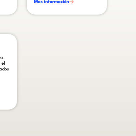
Mas información
 block.
ía
 el
iados