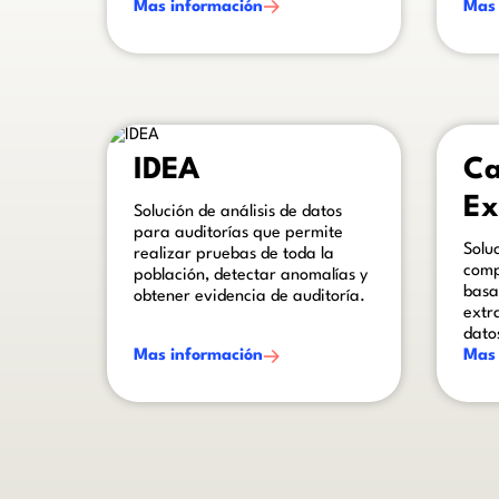
Mas información
Mas 
This is some text inside of a div block.
This is s
IDEA
Ca
Ex
Solución de análisis de datos
para auditorías que permite
Solu
realizar pruebas de toda la
comp
población, detectar anomalías y
basa
obtener evidencia de auditoría.
extr
dato
Mas información
Mas 