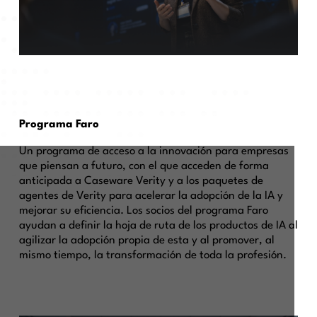
Programa Faro
Un programa de acceso a la innovación para empresas
que piensan a futuro, con el que acceden de forma
anticipada a Caseware Verity y a los paquetes de
agentes de Verity para acelerar la adopción de la IA y
mejorar su eficiencia. Los socios del programa Faro
ayudan a definir la hoja de ruta de los productos de IA al
agilizar la adopción propia de esta y al promover, al
mismo tiempo, la transformación de toda la profesión.