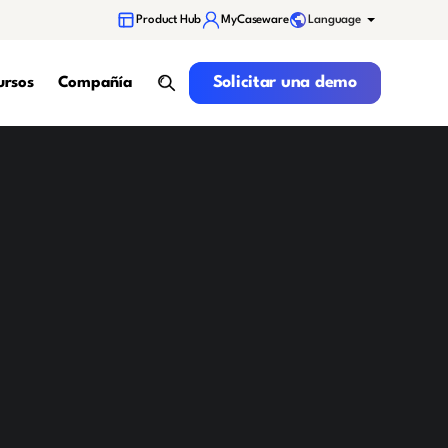
Language
Product Hub
MyCaseware
Solicitar una demo
Solicitar una demo
ursos
Compañía
search